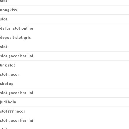
slot
nongki99
slot
daftar slot online
deposit slot qris
slot
slot gacor hari ini
link slot
slot gacor
sbotop
slot gacor hari ini
judi bola
slot777 gacor
slot gacor hari ini