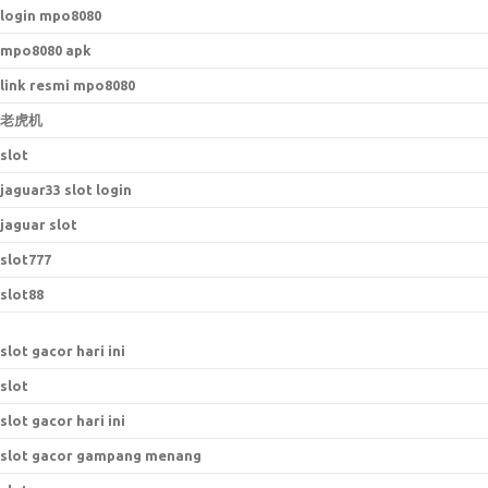
login mpo8080
mpo8080 apk
link resmi mpo8080
老虎机
slot
jaguar33 slot login
jaguar slot
slot777
slot88
slot gacor hari ini
slot
slot gacor hari ini
slot gacor gampang menang