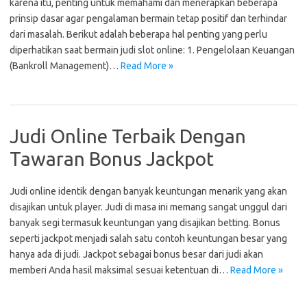
karena itu, penting untuk memahami dan menerapkan beberapa
prinsip dasar agar pengalaman bermain tetap positif dan terhindar
dari masalah. Berikut adalah beberapa hal penting yang perlu
diperhatikan saat bermain judi slot online: 1. Pengelolaan Keuangan
(Bankroll Management)…
Read More »
Judi Online Terbaik Dengan
Tawaran Bonus Jackpot
Judi online identik dengan banyak keuntungan menarik yang akan
disajikan untuk player. Judi di masa ini memang sangat unggul dari
banyak segi termasuk keuntungan yang disajikan betting. Bonus
seperti jackpot menjadi salah satu contoh keuntungan besar yang
hanya ada di judi. Jackpot sebagai bonus besar dari judi akan
memberi Anda hasil maksimal sesuai ketentuan di…
Read More »