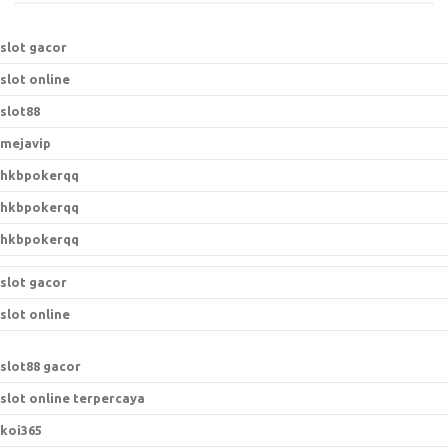
slot gacor
slot online
slot88
mejavip
hkbpokerqq
hkbpokerqq
hkbpokerqq
slot gacor
slot online
slot88 gacor
slot online terpercaya
koi365