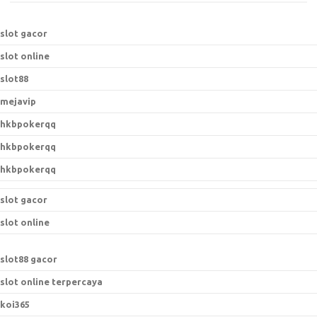
slot gacor
slot online
slot88
mejavip
hkbpokerqq
hkbpokerqq
hkbpokerqq
slot gacor
slot online
slot88 gacor
slot online terpercaya
koi365