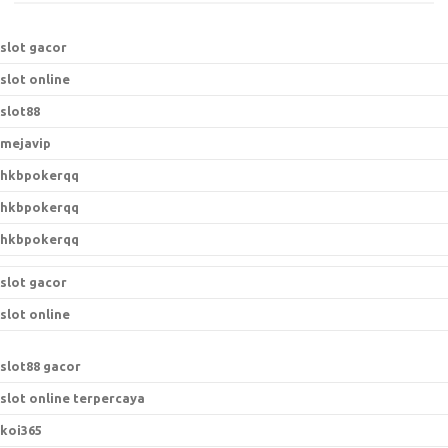
slot gacor
slot online
slot88
mejavip
hkbpokerqq
hkbpokerqq
hkbpokerqq
slot gacor
slot online
slot88 gacor
slot online terpercaya
koi365