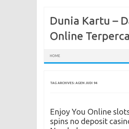
Skip
to
content
Dunia Kartu – D
Online Terperc
HOME
TAG ARCHIVES:
AGEN JUDI 94
Enjoy You Online slots
spins no deposit casi