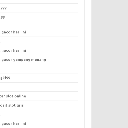
t777
t88
t gacor hari ini
t
t gacor hari ini
t gacor gampang menang
t
gki99
t
tar slot online
osit slot qris
t
t gacor hari ini