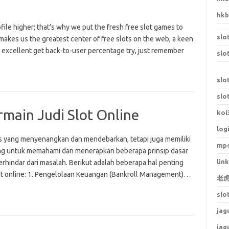
hk
ile higher; that’s why we put the fresh free slot games to
slo
 makes us the greatest center of free slots on the web, a keen
 excellent get back-to-user percentage try, just remember
slo
slo
slo
main Judi Slot Online
koi
log
itas yang menyenangkan dan mendebarkan, tetapi juga memiliki
mpo
nting untuk memahami dan menerapkan beberapa prinsip dasar
lin
erhindar dari masalah. Berikut adalah beberapa hal penting
slot online: 1. Pengelolaan Keuangan (Bankroll Management)…
老
slo
jag
jag