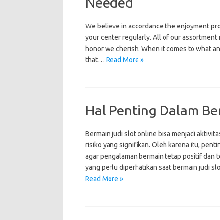
Needed
We believe in accordance the enjoyment prof
your center regularly. All of our assortment
honor we cherish. When it comes to what an
that…
Read More »
Hal Penting Dalam Ber
Bermain judi slot online bisa menjadi aktiv
risiko yang signifikan. Oleh karena itu, pe
agar pengalaman bermain tetap positif dan t
yang perlu diperhatikan saat bermain judi 
Read More »