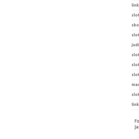
link
slo
sbo
slo
jud
slo
slo
slo
ma
slo
lin
Fo
ja