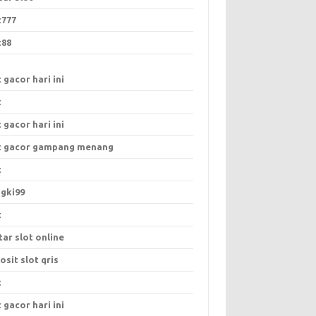
t777
t88
t gacor hari ini
t
t gacor hari ini
t gacor gampang menang
t
gki99
t
tar slot online
osit slot qris
t
t gacor hari ini