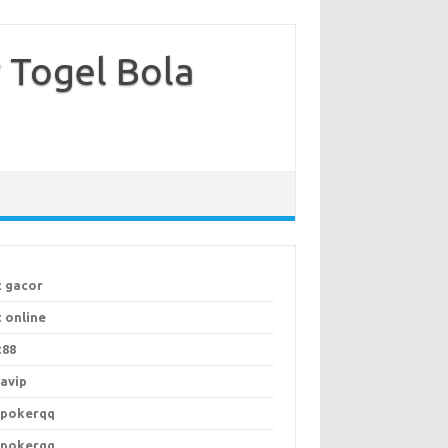
r Togel Bola
t gacor
t online
t88
avip
bpokerqq
bpokerqq