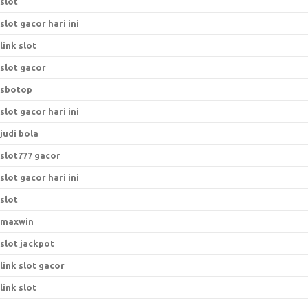
slot
slot gacor hari ini
link slot
slot gacor
sbotop
slot gacor hari ini
judi bola
slot777 gacor
slot gacor hari ini
slot
maxwin
slot jackpot
link slot gacor
link slot