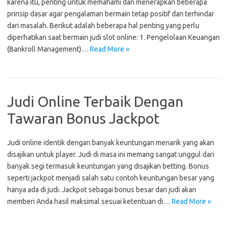
karena itu, penting untuk memahami dan menerapkan beberapa
prinsip dasar agar pengalaman bermain tetap positif dan terhindar
dari masalah. Berikut adalah beberapa hal penting yang perlu
diperhatikan saat bermain judi slot online: 1. Pengelolaan Keuangan
(Bankroll Management)…
Read More »
Judi Online Terbaik Dengan
Tawaran Bonus Jackpot
Judi online identik dengan banyak keuntungan menarik yang akan
disajikan untuk player. Judi di masa ini memang sangat unggul dari
banyak segi termasuk keuntungan yang disajikan betting. Bonus
seperti jackpot menjadi salah satu contoh keuntungan besar yang
hanya ada di judi. Jackpot sebagai bonus besar dari judi akan
memberi Anda hasil maksimal sesuai ketentuan di…
Read More »