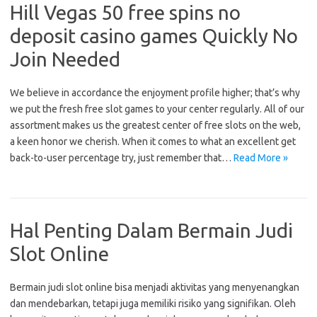
Hill Vegas 50 free spins no
deposit casino games Quickly No
Join Needed
We believe in accordance the enjoyment profile higher; that’s why
we put the fresh free slot games to your center regularly. All of our
assortment makes us the greatest center of free slots on the web,
a keen honor we cherish. When it comes to what an excellent get
back-to-user percentage try, just remember that…
Read More »
Hal Penting Dalam Bermain Judi
Slot Online
Bermain judi slot online bisa menjadi aktivitas yang menyenangkan
dan mendebarkan, tetapi juga memiliki risiko yang signifikan. Oleh