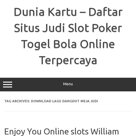
Skip
to
Dunia Kartu – Daftar
content
Situs Judi Slot Poker
Togel Bola Online
Terpercaya
Menu
TAG ARCHIVES:
DOWNLOAD LAGU DANGDUT MEJA JUDI
Enjoy You Online slots William