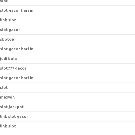
slot
slot gacor hari ini
link slot
slot gacor
sbotop
slot gacor hari ini
judi bola
slot777 gacor
slot gacor hari ini
slot
maxwin
slot jackpot
link slot gacor
link slot