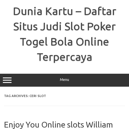
Skip
to
Dunia Kartu – Daftar
content
Situs Judi Slot Poker
Togel Bola Online
Terpercaya
Menu
TAG ARCHIVES:
CERI SLOT
Enjoy You Online slots William