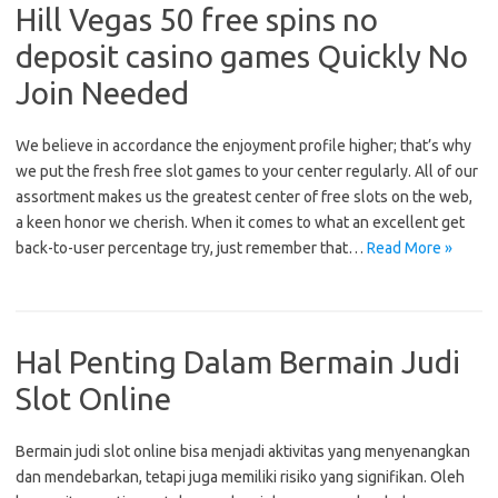
Hill Vegas 50 free spins no
deposit casino games Quickly No
Join Needed
We believe in accordance the enjoyment profile higher; that’s why
we put the fresh free slot games to your center regularly. All of our
assortment makes us the greatest center of free slots on the web,
a keen honor we cherish. When it comes to what an excellent get
back-to-user percentage try, just remember that…
Read More »
Hal Penting Dalam Bermain Judi
Slot Online
Bermain judi slot online bisa menjadi aktivitas yang menyenangkan
dan mendebarkan, tetapi juga memiliki risiko yang signifikan. Oleh