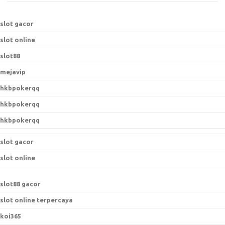
slot gacor
slot online
slot88
mejavip
hkbpokerqq
hkbpokerqq
hkbpokerqq
slot gacor
slot online
slot88 gacor
slot online terpercaya
koi365