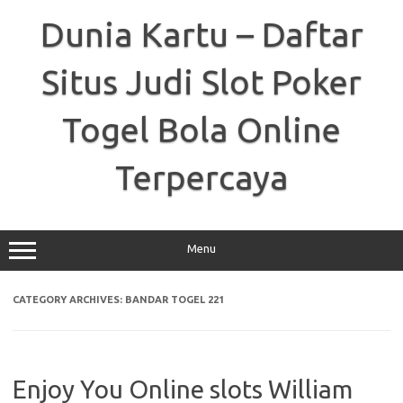
Skip
to
Dunia Kartu – Daftar
content
Situs Judi Slot Poker
Togel Bola Online
Terpercaya
Menu
CATEGORY ARCHIVES:
BANDAR TOGEL 221
Enjoy You Online slots William