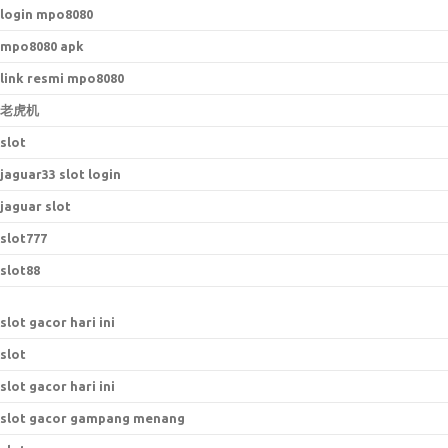
login mpo8080
mpo8080 apk
link resmi mpo8080
老虎机
slot
jaguar33 slot login
jaguar slot
slot777
slot88
slot gacor hari ini
slot
slot gacor hari ini
slot gacor gampang menang