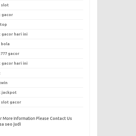
 slot
t gacor
top
t gacor hari ini
i bola
t777 gacor
t gacor hari ini
t
xwin
t jackpot
k slot gacor
r More Information Please
Contact Us
sa seo judi