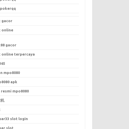
bpokerqq
t gacor
t online
t88 gacor
t online terpercaya
365
in mpo8080
8080 apk
k resmi mpo8080
虎机
t
uar33 slot login
uar slot