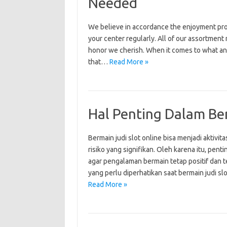
Needed
We believe in accordance the enjoyment prof
your center regularly. All of our assortment
honor we cherish. When it comes to what an
that…
Read More »
Hal Penting Dalam Ber
Bermain judi slot online bisa menjadi aktiv
risiko yang signifikan. Oleh karena itu, pe
agar pengalaman bermain tetap positif dan t
yang perlu diperhatikan saat bermain judi 
Read More »