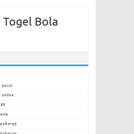
r Togel Bola
t gacor
t online
t88
avip
bpokerqq
bpokerqq