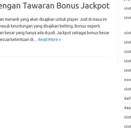
Dengan Tawaran Bonus Jackpot
slo
slo
 menarik yang akan disajikan untuk player. Judi di masa ini
asuk keuntungan yang disajikan betting. Bonus seperti
n besar yang hanya ada di judi. Jackpot sebagai bonus besar
slo
 sesuai ketentuan di…
Read More »
slo
slo
slo
slo
non
slo
daf
dep
slo
slo