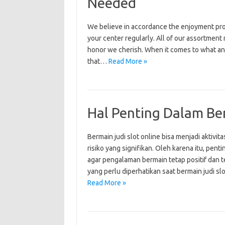
Needed
We believe in accordance the enjoyment prof
your center regularly. All of our assortment
honor we cherish. When it comes to what an
that…
Read More »
Hal Penting Dalam Ber
Bermain judi slot online bisa menjadi aktiv
risiko yang signifikan. Oleh karena itu, pe
agar pengalaman bermain tetap positif dan t
yang perlu diperhatikan saat bermain judi 
Read More »