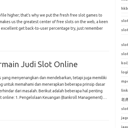
hk
ile higher; that’s why we put the fresh free slot games to
slo
 makes us the greatest center of free slots on the web, a keen
 excellent get back-to-user percentage try, just remember
slo
slo
slo
main Judi Slot Online
koi
log
itas yang menyenangkan dan mendebarkan, tetapi juga memiliki
mpo
nting untuk memahami dan menerapkan beberapa prinsip dasar
lin
erhindar dari masalah. Berikut adalah beberapa hal penting
slot online: 1. Pengelolaan Keuangan (Bankroll Management)…
老
slo
jag
jag