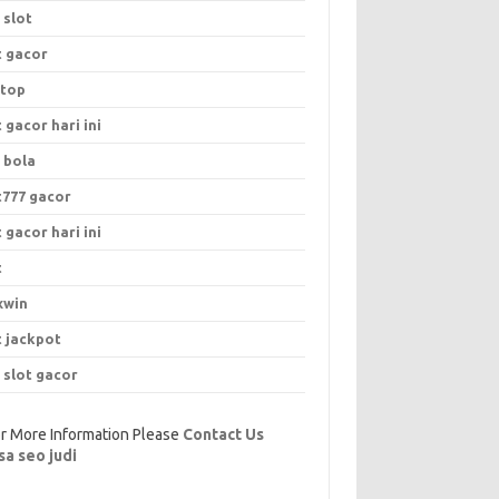
 slot
t gacor
top
t gacor hari ini
i bola
t777 gacor
t gacor hari ini
t
xwin
t jackpot
k slot gacor
r More Information Please
Contact Us
sa seo judi