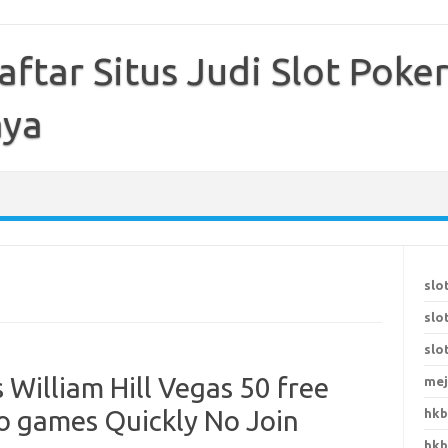
aftar Situs Judi Slot Poke
aya
slo
slo
slo
 William Hill Vegas 50 free
mej
no games Quickly No Join
hk
hk