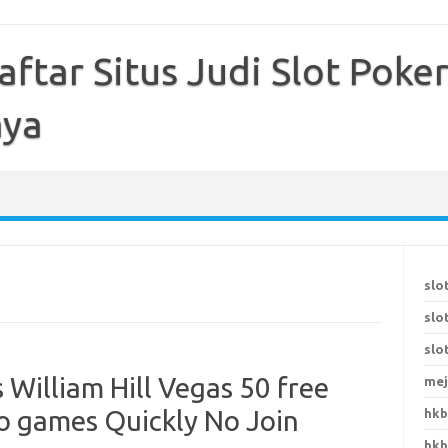
aftar Situs Judi Slot Poke
aya
slo
slo
slo
 William Hill Vegas 50 free
mej
no games Quickly No Join
hk
hk