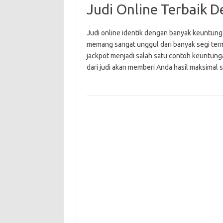
Judi Online Terbaik 
Judi online identik dengan banyak keuntungan
memang sangat unggul dari banyak segi term
jackpot menjadi salah satu contoh keuntunga
dari judi akan memberi Anda hasil maksimal