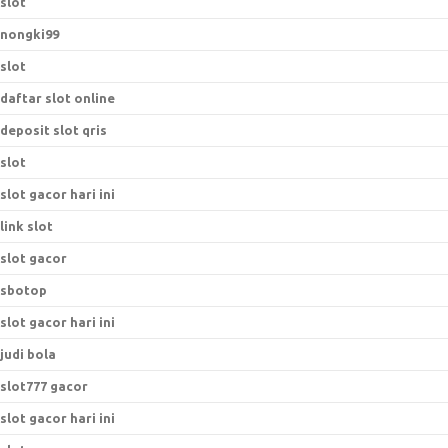
slot
nongki99
slot
daftar slot online
deposit slot qris
slot
slot gacor hari ini
link slot
slot gacor
sbotop
slot gacor hari ini
judi bola
slot777 gacor
slot gacor hari ini