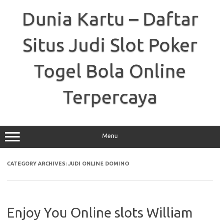
Skip
to
Dunia Kartu – Daftar
content
Situs Judi Slot Poker
Togel Bola Online
Terpercaya
Menu
CATEGORY ARCHIVES:
JUDI ONLINE DOMINO
Enjoy You Online slots William