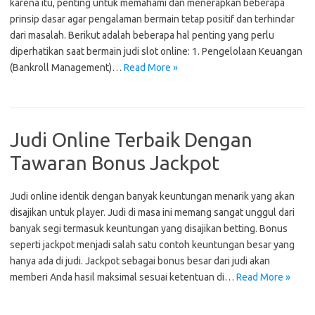
karena itu, penting untuk memahami dan menerapkan beberapa
prinsip dasar agar pengalaman bermain tetap positif dan terhindar
dari masalah. Berikut adalah beberapa hal penting yang perlu
diperhatikan saat bermain judi slot online: 1. Pengelolaan Keuangan
(Bankroll Management)…
Read More »
Judi Online Terbaik Dengan
Tawaran Bonus Jackpot
Judi online identik dengan banyak keuntungan menarik yang akan
disajikan untuk player. Judi di masa ini memang sangat unggul dari
banyak segi termasuk keuntungan yang disajikan betting. Bonus
seperti jackpot menjadi salah satu contoh keuntungan besar yang
hanya ada di judi. Jackpot sebagai bonus besar dari judi akan
memberi Anda hasil maksimal sesuai ketentuan di…
Read More »