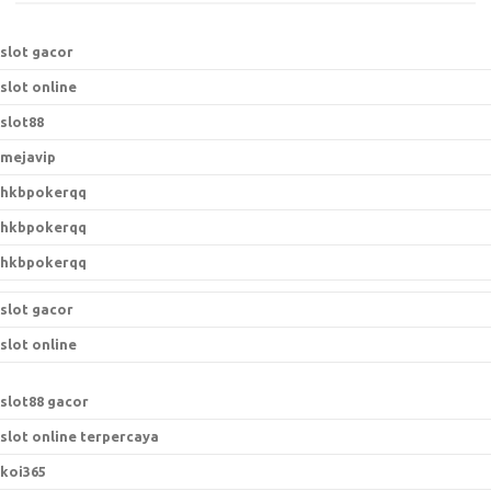
slot gacor
slot online
slot88
mejavip
hkbpokerqq
hkbpokerqq
hkbpokerqq
slot gacor
slot online
slot88 gacor
slot online terpercaya
koi365