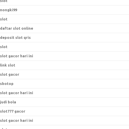
slot
nongki99
slot
daftar slot online
deposit slot qris
slot
slot gacor hari ini
link slot
slot gacor
sbotop
slot gacor hari ini
judi bola
slot777 gacor
slot gacor hari ini