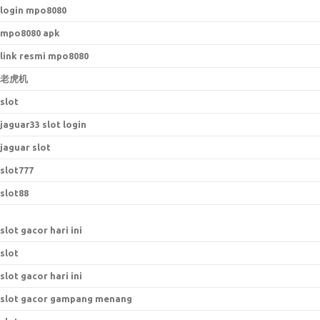
login mpo8080
mpo8080 apk
link resmi mpo8080
老虎机
slot
jaguar33 slot login
jaguar slot
slot777
slot88
slot gacor hari ini
slot
slot gacor hari ini
slot gacor gampang menang