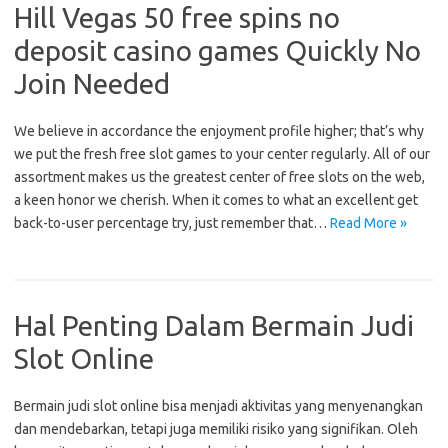
Hill Vegas 50 free spins no
deposit casino games Quickly No
Join Needed
We believe in accordance the enjoyment profile higher; that’s why
we put the fresh free slot games to your center regularly. All of our
assortment makes us the greatest center of free slots on the web,
a keen honor we cherish. When it comes to what an excellent get
back-to-user percentage try, just remember that…
Read More »
Hal Penting Dalam Bermain Judi
Slot Online
Bermain judi slot online bisa menjadi aktivitas yang menyenangkan
dan mendebarkan, tetapi juga memiliki risiko yang signifikan. Oleh