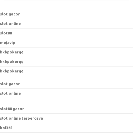
slot gacor
slot online
slot88
mejavip
hkbpokerqq
hkbpokerqq
hkbpokerqq
slot gacor
slot online
slot88 gacor
slot online terpercaya
koi365