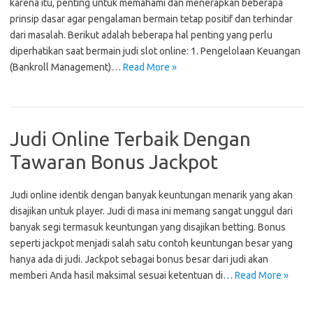
karena itu, penting untuk memahami dan menerapkan beberapa
prinsip dasar agar pengalaman bermain tetap positif dan terhindar
dari masalah. Berikut adalah beberapa hal penting yang perlu
diperhatikan saat bermain judi slot online: 1. Pengelolaan Keuangan
(Bankroll Management)…
Read More »
Judi Online Terbaik Dengan
Tawaran Bonus Jackpot
Judi online identik dengan banyak keuntungan menarik yang akan
disajikan untuk player. Judi di masa ini memang sangat unggul dari
banyak segi termasuk keuntungan yang disajikan betting. Bonus
seperti jackpot menjadi salah satu contoh keuntungan besar yang
hanya ada di judi. Jackpot sebagai bonus besar dari judi akan
memberi Anda hasil maksimal sesuai ketentuan di…
Read More »