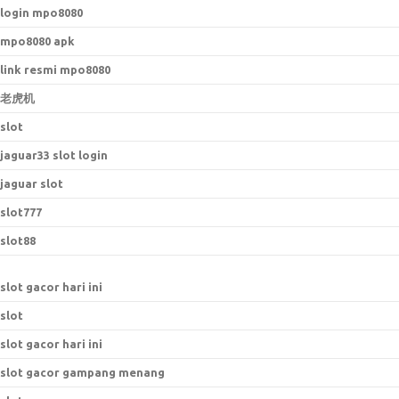
login mpo8080
mpo8080 apk
link resmi mpo8080
老虎机
slot
jaguar33 slot login
jaguar slot
slot777
slot88
slot gacor hari ini
slot
slot gacor hari ini
slot gacor gampang menang