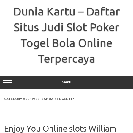
Skip
to
Dunia Kartu – Daftar
content
Situs Judi Slot Poker
Togel Bola Online
Terpercaya
Menu
CATEGORY ARCHIVES:
BANDAR TOGEL 117
Enjoy You Online slots William