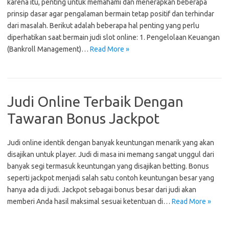
karena itu, penting untuk memahami dan menerapkan beberapa
prinsip dasar agar pengalaman bermain tetap positif dan terhindar
dari masalah. Berikut adalah beberapa hal penting yang perlu
diperhatikan saat bermain judi slot online: 1. Pengelolaan Keuangan
(Bankroll Management)…
Read More »
Judi Online Terbaik Dengan
Tawaran Bonus Jackpot
Judi online identik dengan banyak keuntungan menarik yang akan
disajikan untuk player. Judi di masa ini memang sangat unggul dari
banyak segi termasuk keuntungan yang disajikan betting. Bonus
seperti jackpot menjadi salah satu contoh keuntungan besar yang
hanya ada di judi. Jackpot sebagai bonus besar dari judi akan
memberi Anda hasil maksimal sesuai ketentuan di…
Read More »