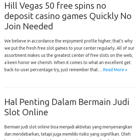
Hill Vegas 50 free spins no
deposit casino games Quickly No
Join Needed
We believe in accordance the enjoyment profile higher; that’s why
we put the fresh free slot games to your center regularly. All of our
assortment makes us the greatest center of free slots on the web,
a keen honor we cherish. When it comes to what an excellent get
back-to-user percentage try, just remember that…
Read More »
Hal Penting Dalam Bermain Judi
Slot Online
Bermain judi slot online bisa menjadi aktivitas yang menyenangkan
dan mendebarkan, tetapi juga memiliki risiko yang signifikan. Oleh