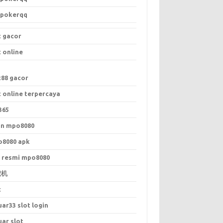
bpokerqq
t gacor
t online
t88 gacor
t online terpercaya
365
in mpo8080
8080 apk
k resmi mpo8080
虎机
t
uar33 slot login
uar slot