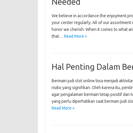
Needed
We believe in accordance the enjoyment prof
your center regularly. All of our assortment
honor we cherish. When it comes to what an
that…
Read More »
Hal Penting Dalam Ber
Bermain judi slot online bisa menjadi aktiv
risiko yang signifikan. Oleh karena itu, pe
agar pengalaman bermain tetap positif dan t
yang perlu diperhatikan saat bermain judi 
Read More »