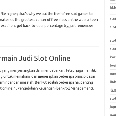
hk
ile higher; that’s why we put the fresh free slot games to
slo
 makes us the greatest center of free slots on the web, a keen
 excellent get back-to-user percentage try, just remember
slo
slo
slo
main Judi Slot Online
koi
log
itas yang menyenangkan dan mendebarkan, tetapi juga memiliki
mpo
nting untuk memahami dan menerapkan beberapa prinsip dasar
lin
erhindar dari masalah. Berikut adalah beberapa hal penting
slot online: 1. Pengelolaan Keuangan (Bankroll Management)…
老
slo
jag
jag