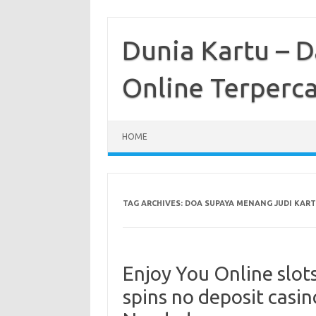
Skip
to
content
Dunia Kartu – D
Online Terperc
HOME
TAG ARCHIVES:
DOA SUPAYA MENANG JUDI KAR
Enjoy You Online slots
spins no deposit casi