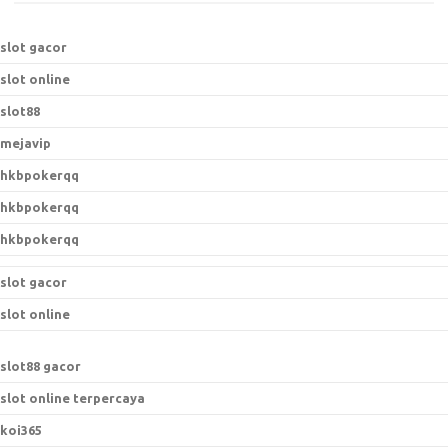
slot gacor
slot online
slot88
mejavip
hkbpokerqq
hkbpokerqq
hkbpokerqq
slot gacor
slot online
slot88 gacor
slot online terpercaya
koi365