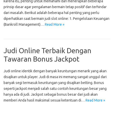
karena itu, penting untuk memahami dan menerapkan beberapa
prinsip dasar agar pengalaman bermain tetap positif dan terhindar
dari masalah. Berikut adalah beberapa hal penting yang perlu
diperhatikan saat bermain judi slot online: 1. Pengelolaan Keuangan
(Bankroll Management)…
Read More »
Judi Online Terbaik Dengan
Tawaran Bonus Jackpot
Judi online identik dengan banyak keuntungan menarik yang akan
disajikan untuk player. Judi di masa ini memang sangat unggul dari
banyak segi termasuk keuntungan yang disajikan betting. Bonus
seperti jackpot menjadi salah satu contoh keuntungan besar yang
hanya ada di judi. Jackpot sebagai bonus besar dari judi akan
memberi Anda hasil maksimal sesuai ketentuan di…
Read More »