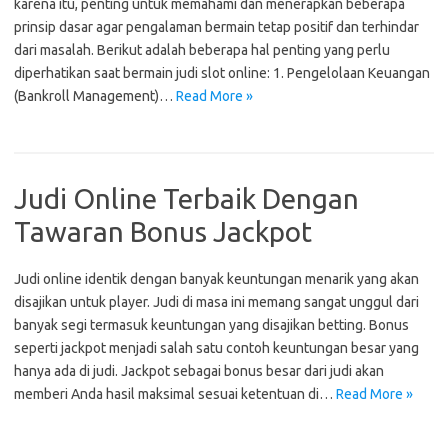
karena itu, penting untuk memahami dan menerapkan beberapa
prinsip dasar agar pengalaman bermain tetap positif dan terhindar
dari masalah. Berikut adalah beberapa hal penting yang perlu
diperhatikan saat bermain judi slot online: 1. Pengelolaan Keuangan
(Bankroll Management)…
Read More »
Judi Online Terbaik Dengan
Tawaran Bonus Jackpot
Judi online identik dengan banyak keuntungan menarik yang akan
disajikan untuk player. Judi di masa ini memang sangat unggul dari
banyak segi termasuk keuntungan yang disajikan betting. Bonus
seperti jackpot menjadi salah satu contoh keuntungan besar yang
hanya ada di judi. Jackpot sebagai bonus besar dari judi akan
memberi Anda hasil maksimal sesuai ketentuan di…
Read More »