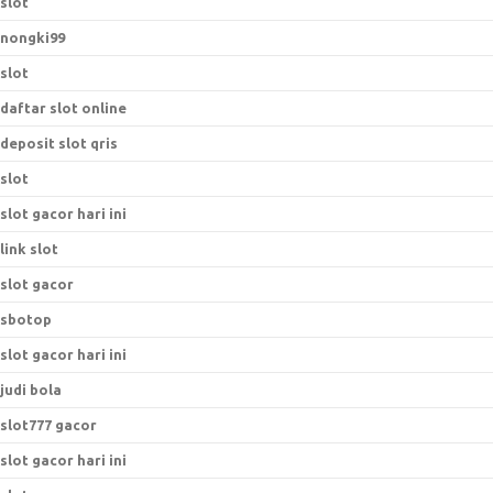
slot
nongki99
slot
daftar slot online
deposit slot qris
slot
slot gacor hari ini
link slot
slot gacor
sbotop
slot gacor hari ini
judi bola
slot777 gacor
slot gacor hari ini