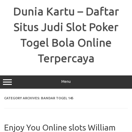
Skip
to
Dunia Kartu – Daftar
content
Situs Judi Slot Poker
Togel Bola Online
Terpercaya
Menu
CATEGORY ARCHIVES:
BANDAR TOGEL 145
Enjoy You Online slots William