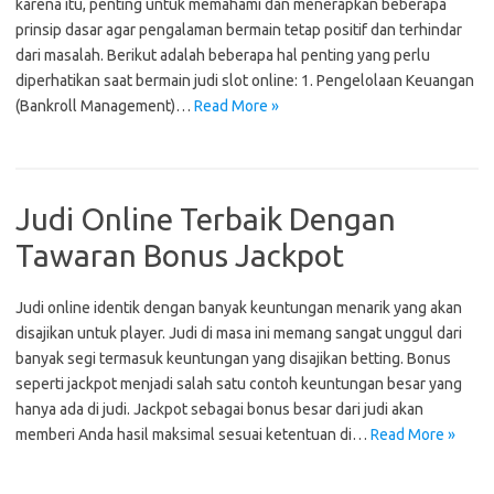
karena itu, penting untuk memahami dan menerapkan beberapa
prinsip dasar agar pengalaman bermain tetap positif dan terhindar
dari masalah. Berikut adalah beberapa hal penting yang perlu
diperhatikan saat bermain judi slot online: 1. Pengelolaan Keuangan
(Bankroll Management)…
Read More »
Judi Online Terbaik Dengan
Tawaran Bonus Jackpot
Judi online identik dengan banyak keuntungan menarik yang akan
disajikan untuk player. Judi di masa ini memang sangat unggul dari
banyak segi termasuk keuntungan yang disajikan betting. Bonus
seperti jackpot menjadi salah satu contoh keuntungan besar yang
hanya ada di judi. Jackpot sebagai bonus besar dari judi akan
memberi Anda hasil maksimal sesuai ketentuan di…
Read More »