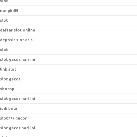
slot
nongki99
slot
daftar slot online
deposit slot qris
slot
slot gacor hari ini
link slot
slot gacor
sbotop
slot gacor hari ini
judi bola
slot777 gacor
slot gacor hari ini