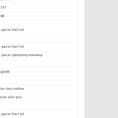
t777
t88
t gacor hari ini
t
t gacor hari ini
t gacor gampang menang
t
gki99
t
tar slot online
osit slot qris
t
t gacor hari ini