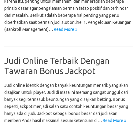
karena itu, penting untuk memahami dan menerapkan beberapa
prinsip dasar agar pengalaman bermain tetap positif dan terhindar
dari masalah. Berikut adalah beberapa hal penting yang perlu
diperhatikan saat bermain judi slot online: 1. Pengelolaan Keuangan
(Bankroll Management)…
Read More »
Judi Online Terbaik Dengan
Tawaran Bonus Jackpot
Judi online identik dengan banyak keuntungan menarik yang akan
disajikan untuk player. Judi di masa ini memang sangat unggul dari
banyak segi termasuk keuntungan yang disajikan betting. Bonus
seperti jackpot menjadi salah satu contoh keuntungan besar yang
hanya ada di judi. Jackpot sebagai bonus besar dari judi akan
memberi Anda hasil maksimal sesuai ketentuan di…
Read More »