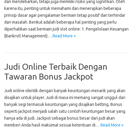
dan mendebarkan, tetapi juga memiliki risiko yang signifikan. Oleh
karena itu, penting untuk memahami dan menerapkan beberapa
prinsip dasar agar pengalaman bermain tetap positif dan terhindar
dari masalah. Berikut adalah beberapa hal penting yang perlu
diperhatikan saat bermain judi slot online: 1. Pengelolaan Keuangan
(Bankroll Management)…
Read More »
Judi Online Terbaik Dengan
Tawaran Bonus Jackpot
Judi online identik dengan banyak keuntungan menarik yang akan
disajikan untuk player. Judi di masa ini memang sangat unggul dari
banyak segi termasuk keuntungan yang disajikan betting. Bonus
seperti jackpot menjadi salah satu contoh keuntungan besar yang
hanya ada di judi. Jackpot sebagai bonus besar dari judi akan
memberi Anda hasil maksimal sesuai ketentuan di…
Read More »