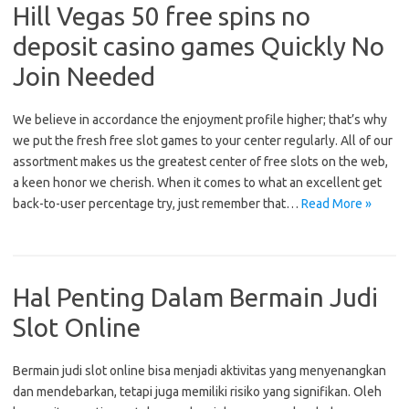
Hill Vegas 50 free spins no
deposit casino games Quickly No
Join Needed
We believe in accordance the enjoyment profile higher; that’s why
we put the fresh free slot games to your center regularly. All of our
assortment makes us the greatest center of free slots on the web,
a keen honor we cherish. When it comes to what an excellent get
back-to-user percentage try, just remember that…
Read More »
Hal Penting Dalam Bermain Judi
Slot Online
Bermain judi slot online bisa menjadi aktivitas yang menyenangkan
dan mendebarkan, tetapi juga memiliki risiko yang signifikan. Oleh