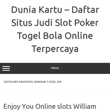
Skip
to
Dunia Kartu – Daftar
content
Situs Judi Slot Poker
Togel Bola Online
Terpercaya
Menu
CATEGORY ARCHIVES:
BANDAR TOGEL 229
Enjoy You Online slots William