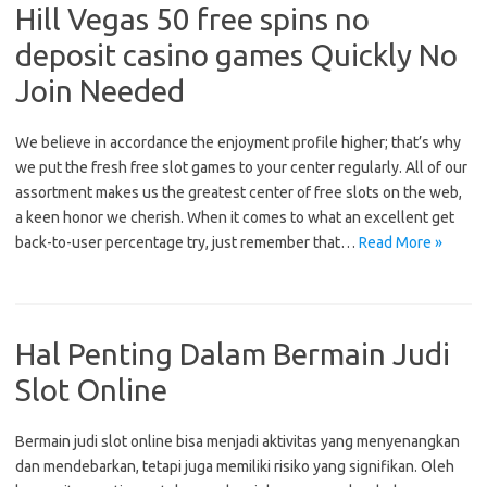
Hill Vegas 50 free spins no
deposit casino games Quickly No
Join Needed
We believe in accordance the enjoyment profile higher; that’s why
we put the fresh free slot games to your center regularly. All of our
assortment makes us the greatest center of free slots on the web,
a keen honor we cherish. When it comes to what an excellent get
back-to-user percentage try, just remember that…
Read More »
Hal Penting Dalam Bermain Judi
Slot Online
Bermain judi slot online bisa menjadi aktivitas yang menyenangkan
dan mendebarkan, tetapi juga memiliki risiko yang signifikan. Oleh