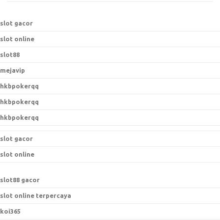
slot gacor
slot online
slot88
mejavip
hkbpokerqq
hkbpokerqq
hkbpokerqq
slot gacor
slot online
slot88 gacor
slot online terpercaya
koi365