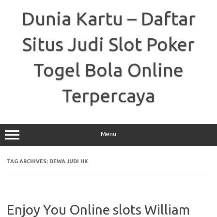
Skip
to
Dunia Kartu – Daftar
content
Situs Judi Slot Poker
Togel Bola Online
Terpercaya
Menu
TAG ARCHIVES:
DEWA JUDI HK
Enjoy You Online slots William