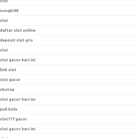
slot
nongki99
slot
daftar slot online
deposit slot qris
slot
slot gacor hari ini
link slot
slot gacor
sbotop
slot gacor hari ini
judi bola
slot777 gacor
slot gacor hari ini