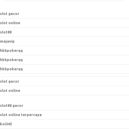
slot gacor
slot online
slot88
mejavip
hkbpokerqq
hkbpokerqq
hkbpokerqq
slot gacor
slot online
slot88 gacor
slot online terpercaya
koi365