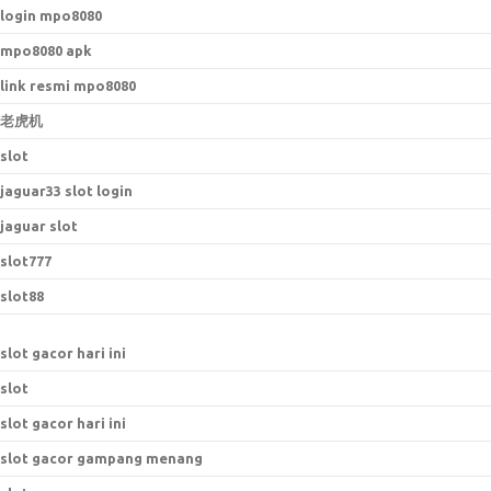
login mpo8080
mpo8080 apk
link resmi mpo8080
老虎机
slot
jaguar33 slot login
jaguar slot
slot777
slot88
slot gacor hari ini
slot
slot gacor hari ini
slot gacor gampang menang