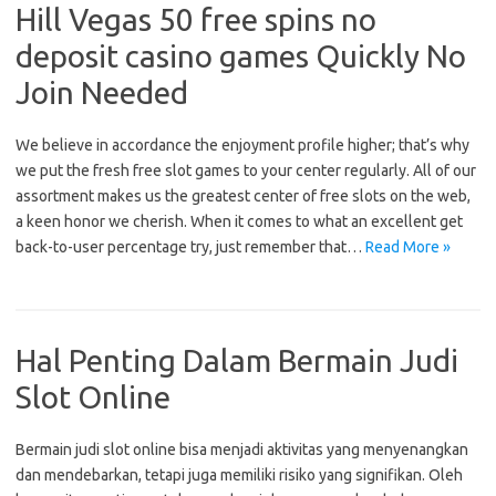
Hill Vegas 50 free spins no
deposit casino games Quickly No
Join Needed
We believe in accordance the enjoyment profile higher; that’s why
we put the fresh free slot games to your center regularly. All of our
assortment makes us the greatest center of free slots on the web,
a keen honor we cherish. When it comes to what an excellent get
back-to-user percentage try, just remember that…
Read More »
Hal Penting Dalam Bermain Judi
Slot Online
Bermain judi slot online bisa menjadi aktivitas yang menyenangkan
dan mendebarkan, tetapi juga memiliki risiko yang signifikan. Oleh