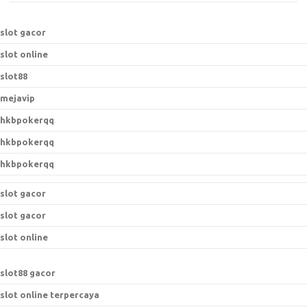
slot gacor
slot online
slot88
mejavip
hkbpokerqq
hkbpokerqq
hkbpokerqq
slot gacor
slot gacor
slot online
slot88 gacor
slot online terpercaya