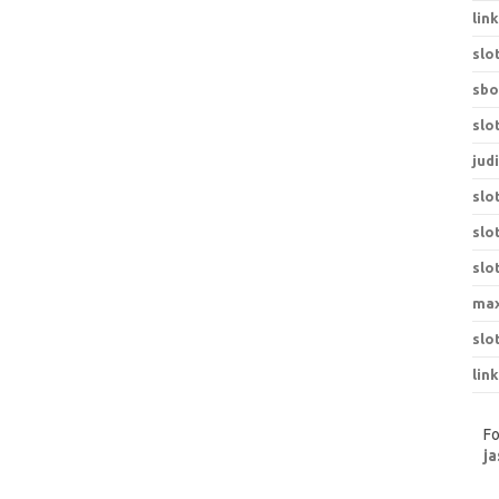
link
slo
sbo
slo
jud
slo
slo
slo
ma
slo
lin
Fo
ja