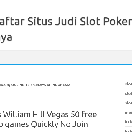
aftar Situs Judi Slot Poke
aya
slo
DARQ ONLINE TERPERCAYA DI INDONESIA
slo
slo
 William Hill Vegas 50 free
mej
no games Quickly No Join
hk
hk