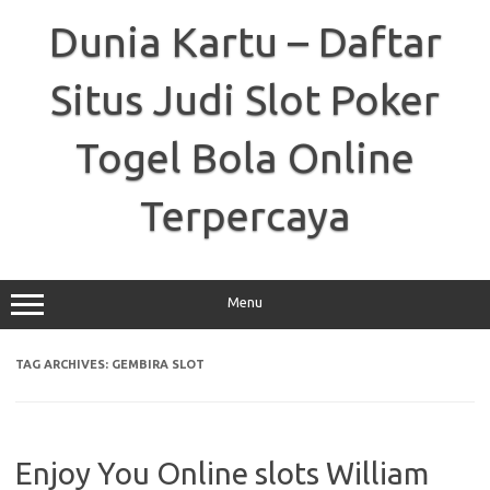
Skip
to
Dunia Kartu – Daftar
content
Situs Judi Slot Poker
Togel Bola Online
Terpercaya
Menu
TAG ARCHIVES:
GEMBIRA SLOT
Enjoy You Online slots William