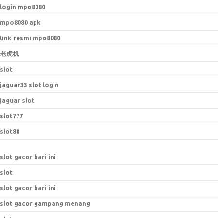
login mpo8080
mpo8080 apk
link resmi mpo8080
老虎机
slot
jaguar33 slot login
jaguar slot
slot777
slot88
slot gacor hari ini
slot
slot gacor hari ini
slot gacor gampang menang