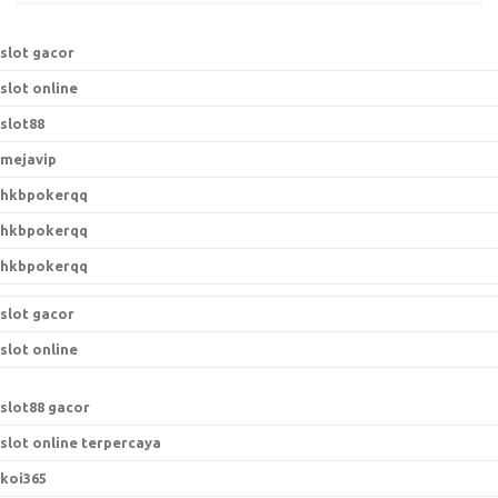
slot gacor
slot online
slot88
mejavip
hkbpokerqq
hkbpokerqq
hkbpokerqq
slot gacor
slot online
slot88 gacor
slot online terpercaya
koi365