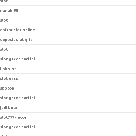
slot
nongki99
slot
daftar slot online
deposit slot qris
slot
slot gacor hari ini
link slot
slot gacor
sbotop
slot gacor hari ini
judi bola
slot777 gacor
slot gacor hari ini