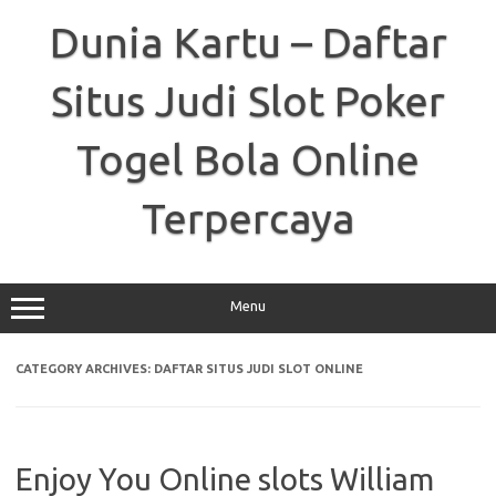
Skip
to
Dunia Kartu – Daftar
content
Situs Judi Slot Poker
Togel Bola Online
Terpercaya
Menu
CATEGORY ARCHIVES:
DAFTAR SITUS JUDI SLOT ONLINE
Enjoy You Online slots William