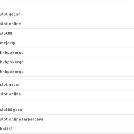
slot gacor
slot online
slot88
mejavip
hkbpokerqq
hkbpokerqq
hkbpokerqq
slot gacor
slot online
slot88 gacor
slot online terpercaya
koi365