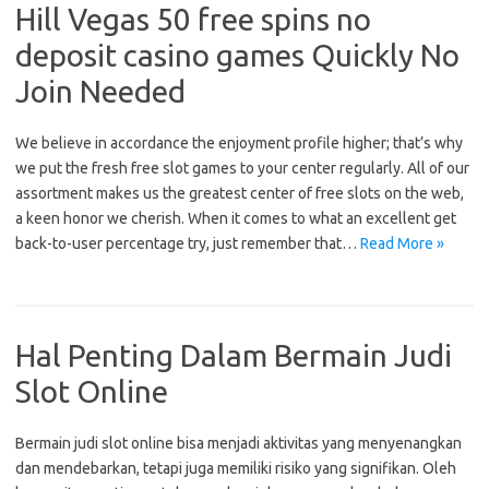
Hill Vegas 50 free spins no
deposit casino games Quickly No
Join Needed
We believe in accordance the enjoyment profile higher; that’s why
we put the fresh free slot games to your center regularly. All of our
assortment makes us the greatest center of free slots on the web,
a keen honor we cherish. When it comes to what an excellent get
back-to-user percentage try, just remember that…
Read More »
Hal Penting Dalam Bermain Judi
Slot Online
Bermain judi slot online bisa menjadi aktivitas yang menyenangkan
dan mendebarkan, tetapi juga memiliki risiko yang signifikan. Oleh