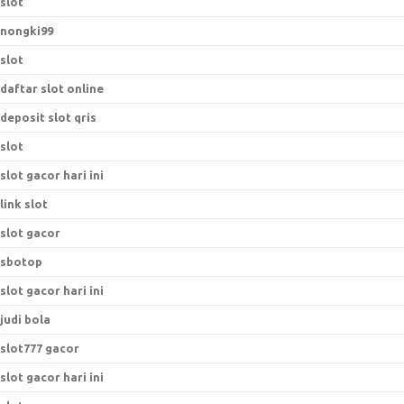
slot
nongki99
slot
daftar slot online
deposit slot qris
slot
slot gacor hari ini
link slot
slot gacor
sbotop
slot gacor hari ini
judi bola
slot777 gacor
slot gacor hari ini