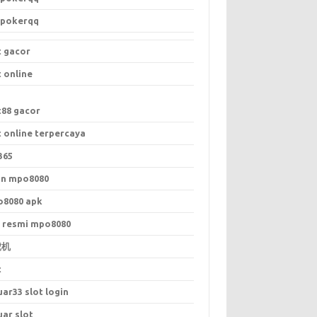
bpokerqq
t gacor
t online
t88 gacor
t online terpercaya
365
in mpo8080
8080 apk
k resmi mpo8080
虎机
t
uar33 slot login
uar slot