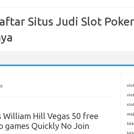
aftar Situs Judi Slot Poke
aya
slo
22
slo
slo
 William Hill Vegas 50 free
mej
no games Quickly No Join
hk
hk