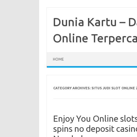
Skip
to
content
Dunia Kartu – D
Online Terperc
HOME
CATEGORY ARCHIVES:
SITUS JUDI SLOT ONLINE 
Enjoy You Online slots
spins no deposit casi