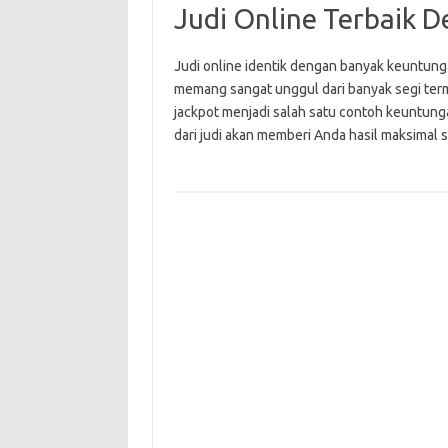
Judi Online Terbaik 
Judi online identik dengan banyak keuntungan
memang sangat unggul dari banyak segi term
jackpot menjadi salah satu contoh keuntunga
dari judi akan memberi Anda hasil maksimal