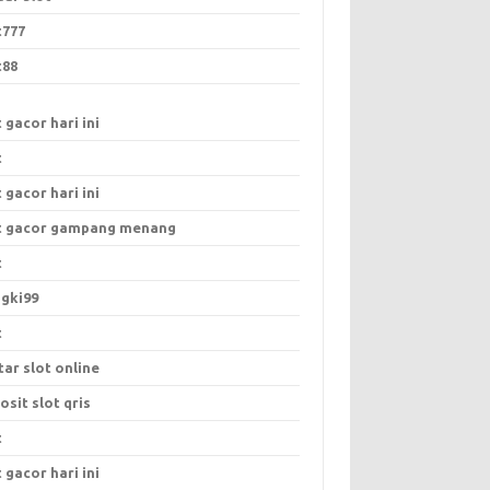
t777
t88
t gacor hari ini
t
t gacor hari ini
t gacor gampang menang
t
gki99
t
tar slot online
osit slot qris
t
t gacor hari ini