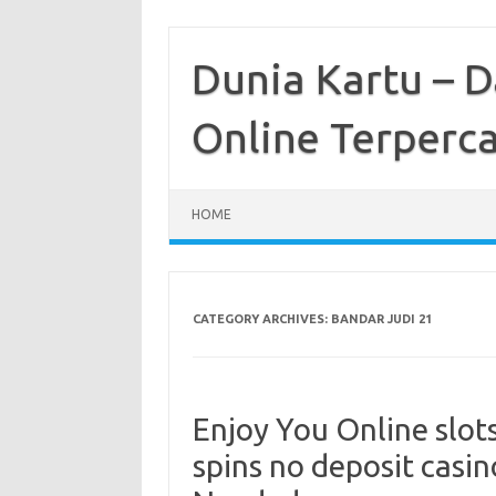
Skip
to
content
Dunia Kartu – D
Online Terperc
HOME
CATEGORY ARCHIVES:
BANDAR JUDI 21
Enjoy You Online slots
spins no deposit casi