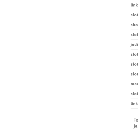
link
slo
sbo
slo
jud
slo
slo
slo
ma
slo
lin
Fo
ja