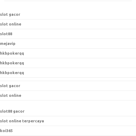
slot gacor
slot online
slot88
mejavip
hkbpokerqq
hkbpokerqq
hkbpokerqq
slot gacor
slot online
slot88 gacor
slot online terpercaya
koi365