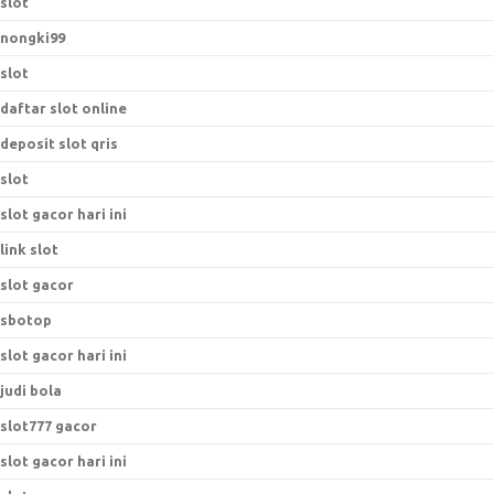
slot
nongki99
slot
daftar slot online
deposit slot qris
slot
slot gacor hari ini
link slot
slot gacor
sbotop
slot gacor hari ini
judi bola
slot777 gacor
slot gacor hari ini