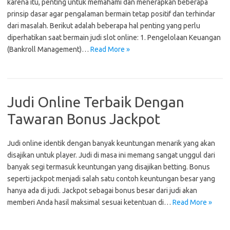
karena itu, penting untuk memahami dan menerapkan beberapa
prinsip dasar agar pengalaman bermain tetap positif dan terhindar
dari masalah. Berikut adalah beberapa hal penting yang perlu
diperhatikan saat bermain judi slot online: 1. Pengelolaan Keuangan
(Bankroll Management)…
Read More »
Judi Online Terbaik Dengan
Tawaran Bonus Jackpot
Judi online identik dengan banyak keuntungan menarik yang akan
disajikan untuk player. Judi di masa ini memang sangat unggul dari
banyak segi termasuk keuntungan yang disajikan betting. Bonus
seperti jackpot menjadi salah satu contoh keuntungan besar yang
hanya ada di judi. Jackpot sebagai bonus besar dari judi akan
memberi Anda hasil maksimal sesuai ketentuan di…
Read More »