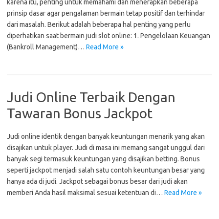
karena itu, penting untuk memahami dan menerapkan beberapa
prinsip dasar agar pengalaman bermain tetap positif dan terhindar
dari masalah. Berikut adalah beberapa hal penting yang perlu
diperhatikan saat bermain judi slot online: 1. Pengelolaan Keuangan
(Bankroll Management)…
Read More »
Judi Online Terbaik Dengan
Tawaran Bonus Jackpot
Judi online identik dengan banyak keuntungan menarik yang akan
disajikan untuk player. Judi di masa ini memang sangat unggul dari
banyak segi termasuk keuntungan yang disajikan betting. Bonus
seperti jackpot menjadi salah satu contoh keuntungan besar yang
hanya ada di judi. Jackpot sebagai bonus besar dari judi akan
memberi Anda hasil maksimal sesuai ketentuan di…
Read More »