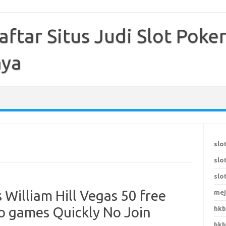
aftar Situs Judi Slot Poke
aya
slo
slo
slo
 William Hill Vegas 50 free
mej
no games Quickly No Join
hk
hk