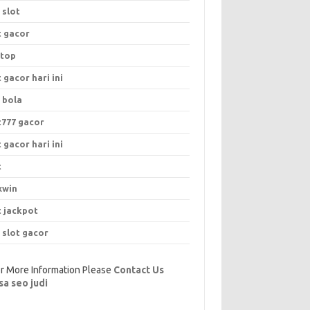
 slot
t gacor
top
t gacor hari ini
i bola
t777 gacor
t gacor hari ini
t
xwin
t jackpot
k slot gacor
r More Information Please
Contact Us
sa seo judi