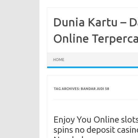
Skip
to
content
Dunia Kartu – D
Online Terperc
HOME
TAG ARCHIVES:
BANDAR JUDI 58
Enjoy You Online slots
spins no deposit casi