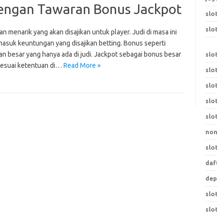
Dengan Tawaran Bonus Jackpot
slo
slo
 menarik yang akan disajikan untuk player. Judi di masa ini
asuk keuntungan yang disajikan betting. Bonus seperti
n besar yang hanya ada di judi. Jackpot sebagai bonus besar
slo
 sesuai ketentuan di…
Read More »
slo
slo
slo
slo
non
slo
daf
dep
slo
slo