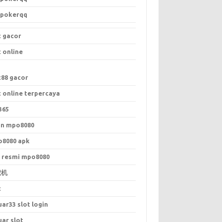
bpokerqq
t gacor
t online
t88 gacor
t online terpercaya
365
in mpo8080
8080 apk
k resmi mpo8080
虎机
t
uar33 slot login
uar slot