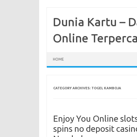
Skip
to
content
Dunia Kartu – D
Online Terperc
HOME
CATEGORY ARCHIVES:
TOGEL KAMBOJA
Enjoy You Online slots
spins no deposit casi