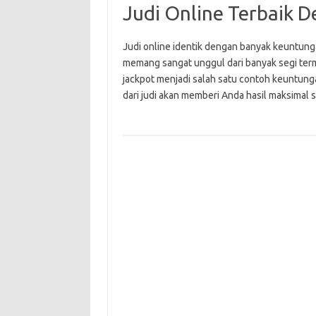
Judi Online Terbaik 
Judi online identik dengan banyak keuntungan
memang sangat unggul dari banyak segi term
jackpot menjadi salah satu contoh keuntunga
dari judi akan memberi Anda hasil maksimal