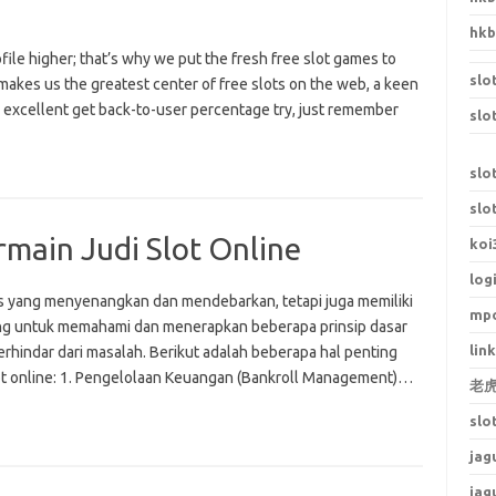
hk
ile higher; that’s why we put the fresh free slot games to
slo
 makes us the greatest center of free slots on the web, a keen
 excellent get back-to-user percentage try, just remember
slo
slo
slo
main Judi Slot Online
koi
log
itas yang menyenangkan dan mendebarkan, tetapi juga memiliki
mpo
nting untuk memahami dan menerapkan beberapa prinsip dasar
lin
erhindar dari masalah. Berikut adalah beberapa hal penting
slot online: 1. Pengelolaan Keuangan (Bankroll Management)…
老
slo
jag
jag