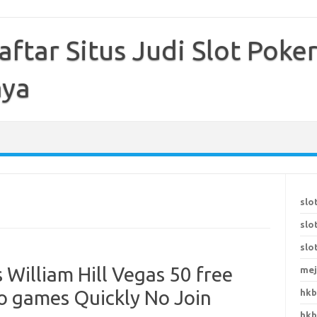
aftar Situs Judi Slot Poke
aya
slo
slo
slo
 William Hill Vegas 50 free
mej
no games Quickly No Join
hk
hk