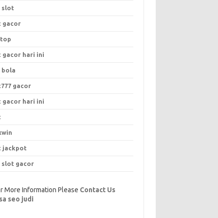
 slot
t gacor
top
t gacor hari ini
i bola
t777 gacor
t gacor hari ini
t
xwin
t jackpot
k slot gacor
r More Information Please
Contact Us
sa seo judi