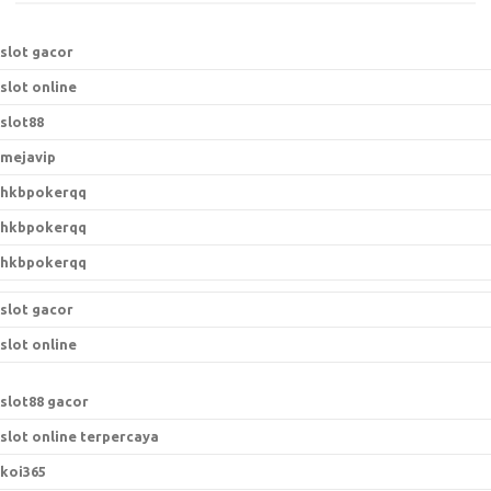
slot gacor
slot online
slot88
mejavip
hkbpokerqq
hkbpokerqq
hkbpokerqq
slot gacor
slot online
slot88 gacor
slot online terpercaya
koi365