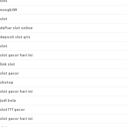
slot
nongki99
slot
daftar slot online
deposit slot qris
slot
slot gacor hari ini
link slot
slot gacor
sbotop
slot gacor hari ini
judi bola
slot777 gacor
slot gacor hari ini