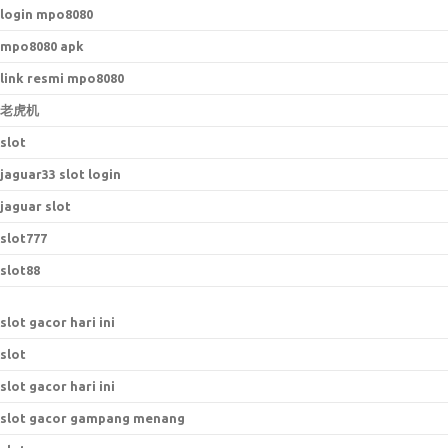
login mpo8080
mpo8080 apk
link resmi mpo8080
老虎机
slot
jaguar33 slot login
jaguar slot
slot777
slot88
slot gacor hari ini
slot
slot gacor hari ini
slot gacor gampang menang