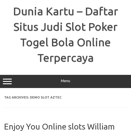
Skip
to
Dunia Kartu – Daftar
content
Situs Judi Slot Poker
Togel Bola Online
Terpercaya
Menu
TAG ARCHIVES:
DEMO SLOT AZTEC
Enjoy You Online slots William