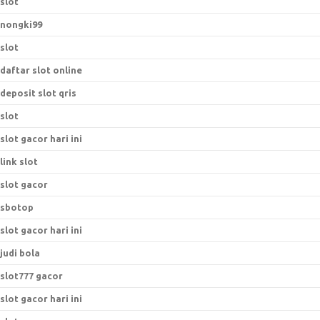
slot
nongki99
slot
daftar slot online
deposit slot qris
slot
slot gacor hari ini
link slot
slot gacor
sbotop
slot gacor hari ini
judi bola
slot777 gacor
slot gacor hari ini