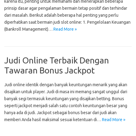
karena itu, penting untuk memahami dan menerapkan beberapa
prinsip dasar agar pengalaman bermain tetap positif dan terhindar
dari masalah. Berikut adalah beberapa hal penting yang perlu
diperhatikan saat bermain judi slot online: 1. Pengelolaan Keuangan
(Bankroll Management)…
Read More »
Judi Online Terbaik Dengan
Tawaran Bonus Jackpot
Judi online identik dengan banyak keuntungan menarik yang akan
disajikan untuk player. Judi di masa ini memang sangat unggul dari
banyak segi termasuk keuntungan yang disajikan betting. Bonus
seperti jackpot menjadi salah satu contoh keuntungan besar yang
hanya ada di judi. Jackpot sebagai bonus besar dari judi akan
memberi Anda hasil maksimal sesuai ketentuan di…
Read More »