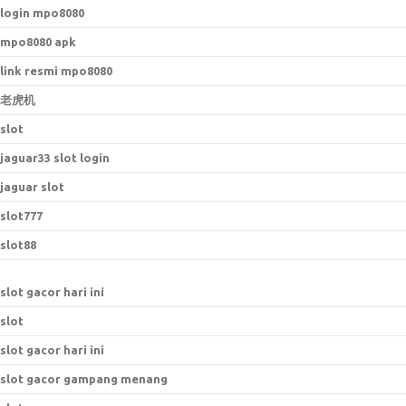
login mpo8080
mpo8080 apk
link resmi mpo8080
老虎机
slot
jaguar33 slot login
jaguar slot
slot777
slot88
slot gacor hari ini
slot
slot gacor hari ini
slot gacor gampang menang