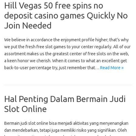
Hill Vegas 50 free spins no
deposit casino games Quickly No
Join Needed
We believe in accordance the enjoyment profile higher; that’s why
we put the fresh free slot games to your center regularly. All of our
assortment makes us the greatest center of free slots on the web,
a keen honor we cherish. When it comes to what an excellent get
back-to-user percentage try, just remember that…
Read More »
Hal Penting Dalam Bermain Judi
Slot Online
Bermain judi slot online bisa menjadi aktivitas yang menyenangkan
dan mendebarkan, tetapi juga memiliki risiko yang signifikan. Oleh