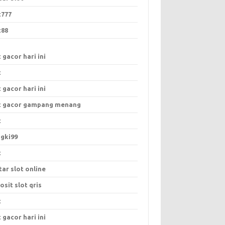
t777
t88
t gacor hari ini
t
t gacor hari ini
t gacor gampang menang
t
gki99
t
tar slot online
osit slot qris
t
t gacor hari ini