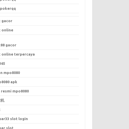
bpokerqq
t gacor
t online
t88 gacor
t online terpercaya
365
in mpo8080
8080 apk
k resmi mpo8080
虎机
t
uar33 slot login
uar slot