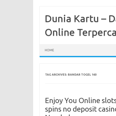
Skip
to
content
Dunia Kartu – D
Online Terperc
HOME
TAG ARCHIVES:
BANDAR TOGEL 160
Enjoy You Online slots
spins no deposit casi