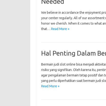
Needed
We believe in accordance the enjoyment prof
your center regularly. All of our assortment
honor we cherish. When it comes to what an
that…
Read More »
Hal Penting Dalam Ber
Bermain judi slot online bisa menjadi aktiv
risiko yang signifikan. Oleh karena itu, pe
agar pengalaman bermain tetap positif dan t
yang perlu diperhatikan saat bermain judi 
Read More »