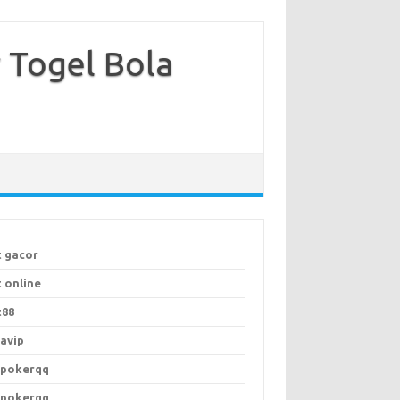
r Togel Bola
t gacor
t online
t88
avip
bpokerqq
bpokerqq