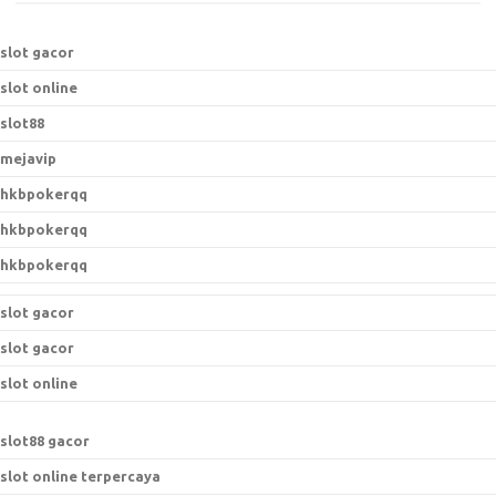
slot gacor
slot online
slot88
mejavip
hkbpokerqq
hkbpokerqq
hkbpokerqq
slot gacor
slot gacor
slot online
slot88 gacor
slot online terpercaya