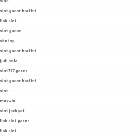
slot
slot gacor hari ini
link slot
slot gacor
sbotop
slot gacor hari ini
judi bola
slot777 gacor
slot gacor hari ini
slot
maxwin
slot jackpot
link slot gacor
link slot