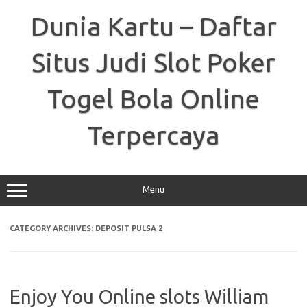
Skip
to
Dunia Kartu – Daftar
content
Situs Judi Slot Poker
Togel Bola Online
Terpercaya
Menu
CATEGORY ARCHIVES:
DEPOSIT PULSA 2
Enjoy You Online slots William