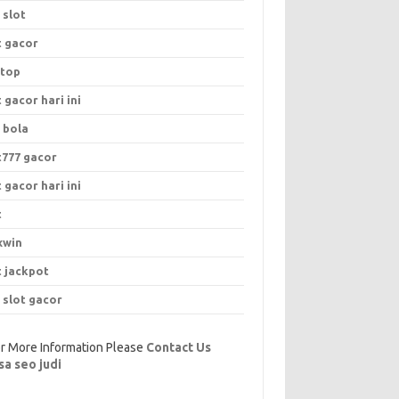
 slot
t gacor
top
t gacor hari ini
i bola
t777 gacor
t gacor hari ini
t
xwin
t jackpot
k slot gacor
r More Information Please
Contact Us
sa seo judi