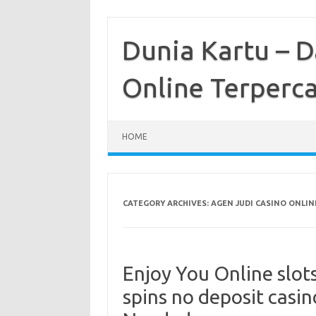
Skip
to
content
Dunia Kartu – D
Online Terperc
HOME
CATEGORY ARCHIVES:
AGEN JUDI CASINO ONLIN
Enjoy You Online slots
spins no deposit casi