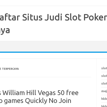
aftar Situs Judi Slot Poke
aya
slo
E TERPERCAYA
slo
slo
 William Hill Vegas 50 free
mej
no games Quickly No Join
hk
hk